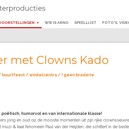
terproducties
VOORSTELLINGEN
WIE IS ARNO
SPEELLIJST
FOTO'S, VIDE
ter met Clowns Kado
/ buurtfeest / winkelcentra / ! geen braderie
– poëtisch, humorvol en van internationale klasse!
bers jong en oud op de mooiste momenten uit zijn rijke clownsoeuvre
 muzi-& kaal fenomeen Paul van der Heijden, die schittert in de beste