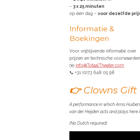
–
3 x 25 minuten
op één dag –
voor dezelfde prij
Informatie &
Boekingen
Voor vrijblijvende informatie over
prijzen en technische voorwaarden
✉️
info@TotaalTheater.com
📞 +31 (0)73 648 05 98
👉
Clowns Gift 
A performance in which Arno Huibers
van der Heijden acts and plays here in
(No Dutch required)