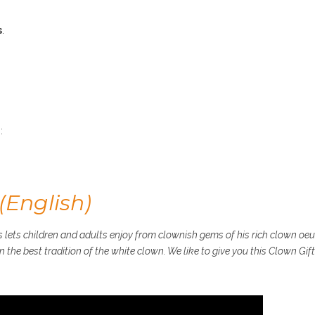
s
.
:
(English)
 lets children and adults enjoy from clownish gems of his rich clown o
 the best tradition of the white clown. We like to give you this Clown Gift.