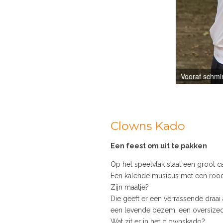
Vooraf schmin
Clowns Kado
Een feest om uit te pakken
Op het speelvlak staat een groot c
Een kalende musicus met een rood 
Zijn maatje?
Die geeft er een verrassende draa
een levende bezem, een oversized 
Wat zit er in het clownskado?