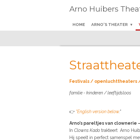
Ga
Arno Huibers Thea
direct
naar
HOME
ARNO'S THEATER
de
hoofdinhoud
Straatthea
Festivals / openluchttheaters 
familie - kinderen / leeftijdsloos
👉
"English version below
."
Arno’s pareltjes van clownerie 
In
Clowns Kado
trakteert Arno Hui
Hij speelt in perfect samenspel met