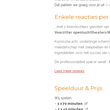
Dat pakken we graag voor je uit —
Enkele reacties per 
...met 2 kleindochters genoten van 
Voorzitter openluchttheaters 
Komische acts, onderlinge schermut
meesterschap met zeepbellen en 
ingrediénten voor het succes van d
De professionaliteit spat er vanaf -
Lees meer reviews
Speelduur & Prijs
Wij spelen:
–
1 x 70 minuten
, of
–
2 x 40 minuten
, of