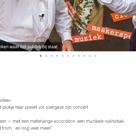
ken waar het publiek bij staat
adeau.
plukje haar speelt vol overgave zijn concert.
i aan — met een meterlange accordeon, een muzikale vuilnisbak,
trom... en nog veel meer!