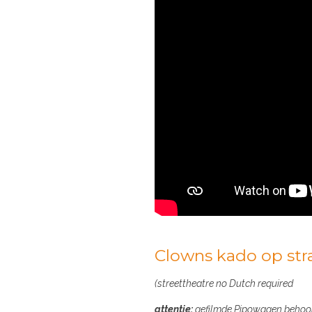
Clowns kado op str
(streettheatre no Dutch required
attentie:
gefilmde Pipowagen behoor