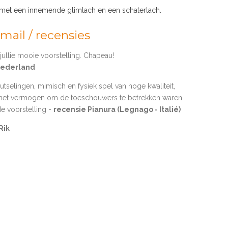
 met een innemende glimlach en een schaterlach.
mail / recensies
jullie mooie voorstelling. Chapeau!
Nederland
selingen, mimisch en fysiek spel van hoge kwaliteit,
het vermogen om de toeschouwers te betrekken waren
e voorstelling -
recensie Pianura (Legnago - Italié)
Rik