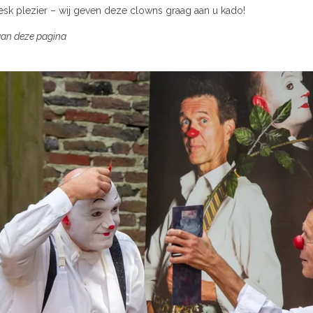
nesk plezier – wij geven deze clowns graag aan u kado!
aan deze pagina